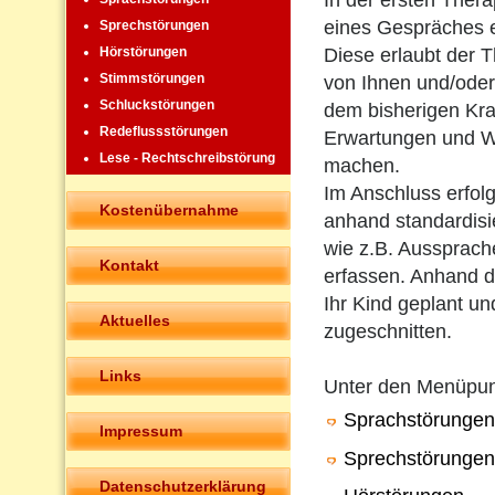
In der ersten Ther
eines Gespräches 
Sprechstörungen
Diese erlaubt der T
Hörstörungen
Stimmstörungen
von Ihnen und/oder
Schluckstörungen
dem bisherigen Kra
Redeflussstörungen
Erwartungen und W
Lese - Rechtschreibstörung
machen.
Im Anschluss erfolg
Kostenübernahme
anhand standardisie
wie z.B. Aussprach
Kontakt
erfassen. Anhand de
Ihr Kind geplant un
Aktuelles
zugeschnitten.
Links
Unter den Menüpu
Sprachstörungen
Impressum
Sprechstörungen
Datenschutzerklärung