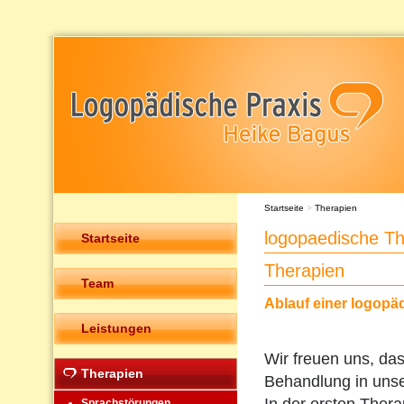
Startseite
>
Therapien
logopaedische Th
Startseite
Therapien
Team
Ablauf einer logopä
Leistungen
Wir freuen uns, das
Therapien
Behandlung in unser
Sprachstörungen