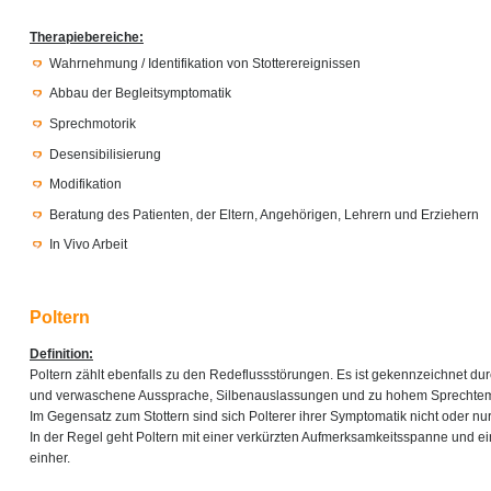
Therapiebereiche:
Wahrnehmung / Identifikation von Stotterereignissen
Abbau der Begleitsymptomatik
Sprechmotorik
Desensibilisierung
Modifikation
Beratung des Patienten, der Eltern, Angehörigen, Lehrern und Erziehern
In Vivo Arbeit
Poltern
Definition:
Poltern zählt ebenfalls zu den Redeflussstörungen. Es ist gekennzeichnet du
und verwaschene Aussprache, Silbenauslassungen und zu hohem Sprechte
Im Gegensatz zum Stottern sind sich Polterer ihrer Symptomatik nicht oder n
In der Regel geht Poltern mit einer verkürzten Aufmerksamkeitsspanne und ei
einher.