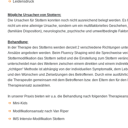
Leidensdruck
Mögliche Ursachen von Stottern:
Die Ursachen für Stottern konnten noch nicht ausreichend belegt werden. Es 
nicht um eine alleinige Ursache, sondern um ein multifaktorielles Geschehen
(familiäre Disposition), neurologische, psychische und umweltbedingte Faktor
Behandlung:
In der Therapie des Stotterns werden derzeit 2 verschiedene Richtungen unt
Ansätze angeboten werden. Beim Fluency Shaping wird die Sprechweise ver
Stottermodifikation das Stottern selbst und die Einstellung zum Stottern verä
unterscheidet man des Weiteren zwischen einem direkten und einem indirekt
„richtigen“ Methode ist abhängig von der individuellen Symptomatik, dem L
und den Wünschen und Zielsetzungen des Betroffenen. Durch eine ausführli
die Therapeutin gemeinsam mit dem Betroffenen bzw. den Eltern den für den 
Therapieansatz auswählen.
In unserer Praxis bieten wir u.a. die Behandlung nach folgenden Therapieans
Mini-Kids
Modifikationsansatz nach Van Riper
IMS Intensiv-Modifikation Stottern