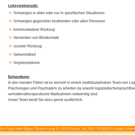
Leitsymptomatik:
Schweigen in allen oder nur in spezifischen Situationen
Schweigen gegenüber bestimmten oder allen Personen
kommunikativer Rückzug
Vermeiden von Blickkontakt
sozialer Rückzug
Gehemmtheit
Angstsymptome
Behandlung:
In den meisten Fällen ist es sinnvoll in einem multidisziplinären Team von L
Psychologen und Psychiatern zu arbeiten da sowohl logopädische/sprachthe
verhaltenstherapeutische Maßnahmen notwendig sind.
Unser Team berät Sie dazu gerne ausführlich.
che Praxis Heike Bagus, Plümers Kamp 10, 45276 Essen, Tel: 0201 / 8516550 |
Kontakt
|
Sitem