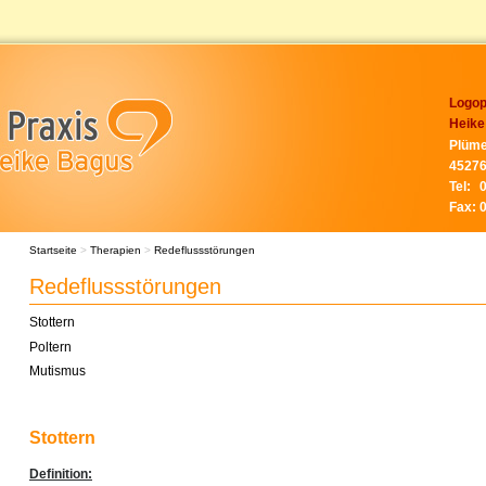
Logop
Heike
Plüme
45276
Tel:
Fax:
Startseite
>
Therapien
>
Redeflussstörungen
Redeflussstörungen
Stottern
Poltern
Mutismus
Stottern
Definition: