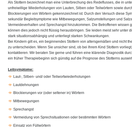
Als Stottern bezeichnet man eine Unterbrechung des Redeflusses, die in un
unfreiwillige Wiederholungen von Lauten, Silben oder Teilwörtern sowie du
Blockierungen von Wörtern gekennzeichnet ist. Durch den Versuch diese S
sekundär Begleitsymptome wie Mitbewegungen, Satzumstellungen und Satz
Vermeideverhalten und Sprechangst hinzukommen. Die Betroffenen wissen g
können dies jedoch nicht flüssig herausbringen. Sie leiden meist sehr unter di
stark situationsabhängig und unterliegt starken Schwankungen.
Bei Kindern gilt es, ein beginnendes Stottern von altersgemäßen und nicht th
zu unterscheiden. Wenn Sie unsicher sind, ob bei Ihrem Kind Stottern vorliegt
kontaktieren. Wir beraten Sie gerne und führen eine klärende Diagnostik du
ein früher Therapiebeginn sich günstig auf die Prognose des Stotterns auswirk
Leitsymptome:
Laut-, Silben- und/ oder Teilwortwiederholungen
Lautdehnungen
Blockierungen vor (oder seltener in) Wörtern
Mitbewegungen
Sprechangst
Vermeidung von Sprechsituationen oder bestimmten Wörtern
Einsatz von Füllwörtern