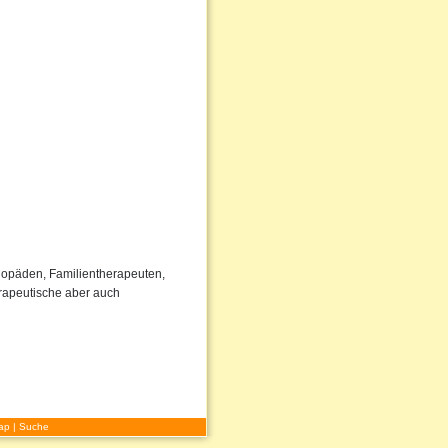
ogopäden, Familientherapeuten,
rapeutische aber auch
ap
|
Suche