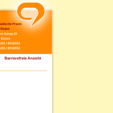
ädische Praxis
 Bagus
rs Kamp 10
 Essen
0201 / 8516550
0201 / 8516552
Barrierefreie Ansicht