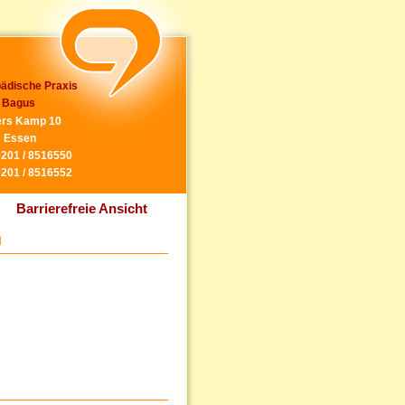
ädische Praxis
 Bagus
rs Kamp 10
 Essen
0201 / 8516550
0201 / 8516552
Barrierefreie Ansicht
n