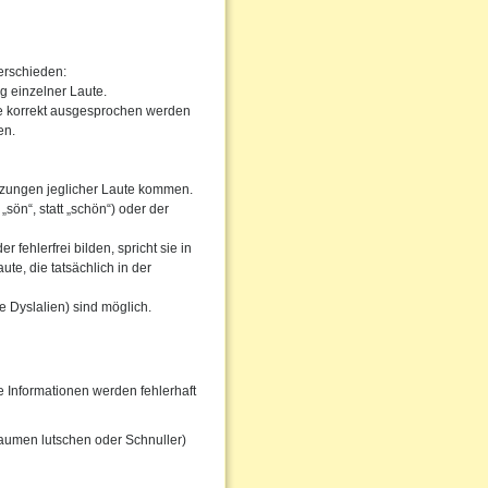
erschieden:
g einzelner Laute.
he korrekt ausgesprochen werden
en.
tzungen jeglicher Laute kommen.
sön“, statt „schön“) oder der
fehlerfrei bilden, spricht sie in
te, die tatsächlich in der
 Dyslalien) sind möglich.
Informationen werden fehlerhaft
aumen lutschen oder Schnuller)