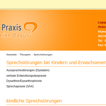
Logop
Heike
Plüme
45276
Tel:
Fax:
Startseite
>
Therapien
>
Sprechstörungen
Sprechstörungen bei Kindern und Erwachsene
Aussprachestörungen (Dyslalien)
verbale Entwicklungsdyspraxie
Dysarthrie/Dysarthrophonie
Sprechapraxie (SAX)
kindliche Sprechstörungen