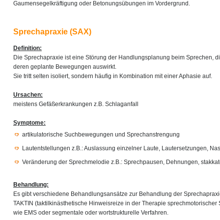
Gaumensegelkräftigung oder Betonungsübungen im Vordergrund.
Sprechapraxie (SAX)
Definition:
Die Sprechapraxie ist eine Störung der Handlungsplanung beim Sprechen, di
deren geplante Bewegungen auswirkt.
Sie tritt selten isoliert, sondern häufig in Kombination mit einer Aphasie auf.
Ursachen:
meistens Gefäßerkrankungen z.B. Schlaganfall
Symptome:
artikulatorische Suchbewegungen und Sprechanstrengung
Lautentstellungen z.B.: Auslassung einzelner Laute, Lautersetzungen, Na
Veränderung der Sprechmelodie z.B.: Sprechpausen, Dehnungen, stakkat
Behandlung:
Es gibt verschiedene Behandlungsansätze zur Behandlung der Sprechapraxie
TAKTIN (taktilkinästhetische Hinweisreize in der Therapie sprechmotorischer
wie EMS oder segmentale oder wortstrukturelle Verfahren.