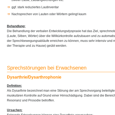
zweier Laute, Lautangleichungen etc.
ggf. stark reduziertes Lautinventar
Nachsprechen von Lauten oder Wörtern gelingt kaum
Behandlung:
Die Behandlung der verbalen Entwicklungsdyspraxie hat das Ziel, sprechmo
(Laute, Silben, Wörter) über die Willkürkontrolle aufzubauen und zu automati
der Sprechbewegungsabläufe erreichen zu können, muss sehr intensiv und m
der Therapie und zu Hause) geübt werden.
Sprechstörungen bei Erwachsenen
Dysarthrie/Dysarthrophonie
Definition:
Als Dysarthrie bezeichnet man eine Störung der am Sprechvorgang beteiligt
muskulären Kontrolle auf Grund einer Hirnschädigung. Dabei sind die Bereich
Resonanz und Prosodie betroffen.
Ursachen:
Folgende Erkrankungen können eine Dysarthrie verursachen: